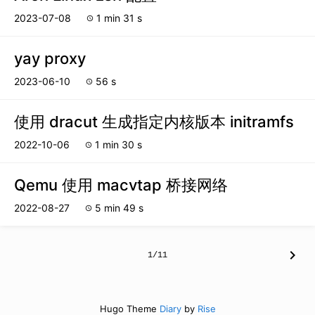
2023-07-08
1 min 31 s
schedule
yay proxy
2023-06-10
56 s
schedule
使用 dracut 生成指定内核版本 initramfs
2022-10-06
1 min 30 s
schedule
Qemu 使用 macvtap 桥接网络
2022-08-27
5 min 49 s
schedule
chevron_right
1/11
Hugo Theme
Diary
by
Rise