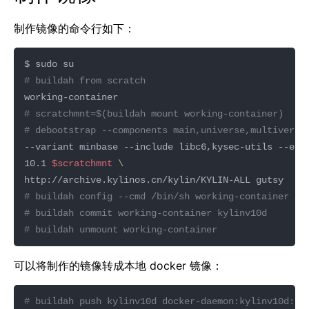
制作镜像的命令行如下：
# buildah from scratch
# scratchmnt=$(buildah mount working-container)
# debootstrap --components main,universe,multiverse
--variant minbase --include libc6,kysec-utils --exc
10.1 
$scratchmnt
# buildah config --cmd /bin/sh working-container
# buildah commit working-container kylinv10d
# buildah unmount working-container
可以将制作的镜像转成本地 docker 镜像：
# buildah push kylinv10d docker-daemon:kylinv10d:la