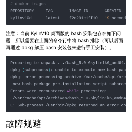
# docker images
kylinv10d      latest    f2c291e1ff10   
19
注意：当前 KylinV10 桌面版的 bash 安装包存在如下问
题，所以需要在上面的命令行中将 bash 排除（可以后面
再通过 dpkg 解压 bash 安装包来进行手工安装）。
dpkg 
(
subprocess
)
: unable to execute new bash packa
dpkg: error processing archive /var/cache/apt/archi
 new bash package pre-installation script subproces
Errors were encountered 
while
E: Sub-process /usr/bin/dpkg returned an error code
故障规避