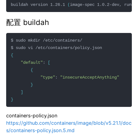
buildah version 1.26.1 
(
image-spec 1.0.2-dev, runti
配置 buildah
{
"default"
: 
[
{
"type"
: 
"insecureAcceptAnything"
}
]
}
containers-policy.json
https://github.com/containers/image/blob/v5.21.1/doc
s/containers-policy.json.5.md