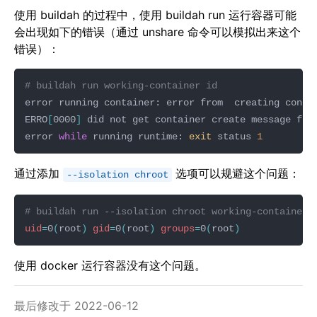
使用 buildah 的过程中，使用 buildah run 运行容器可能
会出现如下的错误（通过 unshare 命令可以模拟出来这个
错误）：
# buildah run working-container id
error running container: error from  creating conta
ERRO
[
0000
]
error 
while
 running runtime: 
exit
 status 
1
通过添加
选项可以规避这个问题：
--isolation chroot
# buildah run --isolation chroot working-container 
uid
=
0
(
root
)
gid
=
0
(
root
)
groups
=
0
(
root
)
使用 docker 运行容器没有这个问题。
最后修改于 2022-06-12