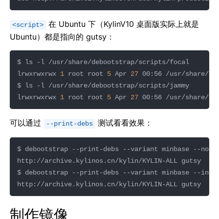
在 Ubuntu 下（KylinV10 桌面版实际上就是
<script>
Ubuntu）都是指向的 gutsy：
lrwxrwxrwx 
1
 root root 
5
 Apr 
27
lrwxrwxrwx 
1
 root root 
5
 Apr 
27
可以通过
测试看看效果：
--print-debs
$ debootstrap --print-debs --variant minbase --no-c
$ debootstrap --print-debs --variant minbase --incl
制作镜像