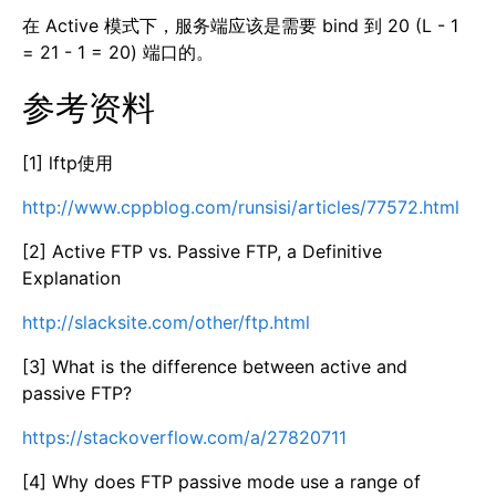
在 Active 模式下，服务端应该是需要 bind 到 20 (L - 1
= 21 - 1 = 20) 端口的。
参考资料
[1] lftp使用
http://www.cppblog.com/runsisi/articles/77572.html
[2] Active FTP vs. Passive FTP, a Definitive
Explanation
http://slacksite.com/other/ftp.html
[3] What is the difference between active and
passive FTP?
https://stackoverflow.com/a/27820711
[4] Why does FTP passive mode use a range of