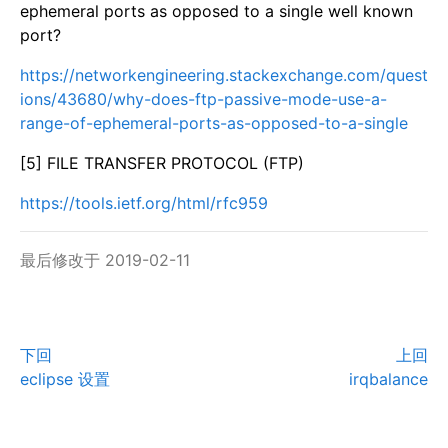
ephemeral ports as opposed to a single well known
port?
https://networkengineering.stackexchange.com/quest
ions/43680/why-does-ftp-passive-mode-use-a-
range-of-ephemeral-ports-as-opposed-to-a-single
[5] FILE TRANSFER PROTOCOL (FTP)
https://tools.ietf.org/html/rfc959
最后修改于 2019-02-11
下回
上回
eclipse 设置
irqbalance