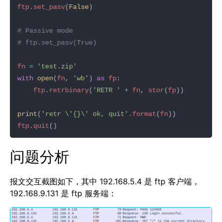
ftp
.
set_pasv
(
False
# Passive mode
# ftp.set_pasv(True)
fn
=
'test.zip'
with
open
(
fn
, 
'wb'
) 
as
fp
ftp
.
retrbinary
(
'RETR '
+
fn
, 
stor
(
fp
print
(
'retr 
\'
{}
\'
 ok, quit'
.
format
(
fn
ftp
.
quit
问题分析
报文交互截图如下，其中 192.168.5.4 是 ftp 客户端，
192.168.9.131 是 ftp 服务端：