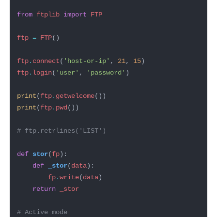
from
ftplib
import
FTP
ftp
=
FTP
ftp
.
connect
(
'host-or-ip'
, 
21
, 
15
ftp
.
login
(
'user'
, 
'password'
print
(
ftp
.
getwelcome
print
(
ftp
.
pwd
# ftp.retrlines('LIST')
def
stor
(
fp
def
_stor
(
data
fp
.
write
(
data
return
_stor
# Active mode