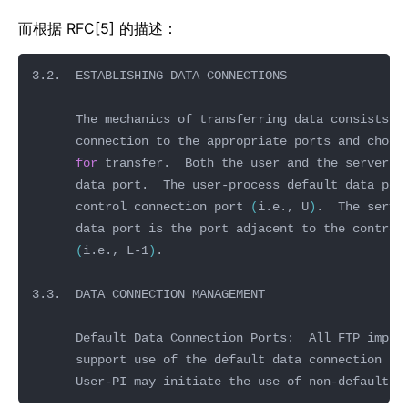
而根据 RFC[5] 的描述：
for
      control connection port 
(
i.e., U
)
(
i.e., L-1
)