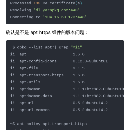
Processed 
133
 CA certificate
(
s
)
Resolving 
'dl.yarnpkg.com:443'
Connecting to 
'104.16.63.173:443'
确认是不是 apt https 组件的版本问题：
~$ dpkg --list apt*| grep 
"^ii"
ii  apt-config-icons       0.12.0-3ubuntu1        a
ii  apt-file               3.1.5                  a
ii  apt-transport-https    1.6.6                  a
ii  aptdaemon-data         1.1.1+bzr982-0ubuntu19 a