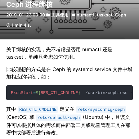
Ceph 进程绑核
2019-01-23 00:00
工具使用
numactl
taskset
Ceph
folder
label
1 min 4 s.
schedule
关于绑核的实现，先不考虑是否用 numactl 还是
taskset，单纯只考虑如何使用。
比较理想的方式是在 Ceph 的 systemd service 文件中增
加相应的字段，如：
ExecStart
=
${
RES_CTL_CMDLINE
}
  /usr/bin/ceph-osd -f 
其中
定义在
RES_CTL_CMDLINE
/etc/sysconfig/ceph
(CentOS) 或
(Ubuntu) 中，且该文
/etc/default/ceph
件可以根据具体的需求而由部署工具或配置管理工具在部
署中或部署后进行修改。