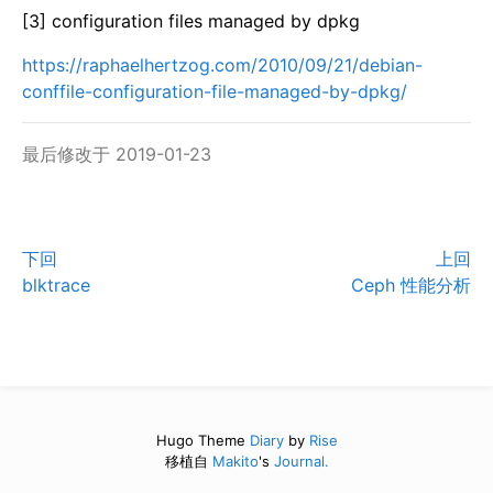
[3] configuration files managed by dpkg
https://raphaelhertzog.com/2010/09/21/debian-
conffile-configuration-file-managed-by-dpkg/
最后修改于 2019-01-23
下回
上回
blktrace
Ceph 性能分析
Hugo Theme
Diary
by
Rise
移植自
Makito
's
Journal.