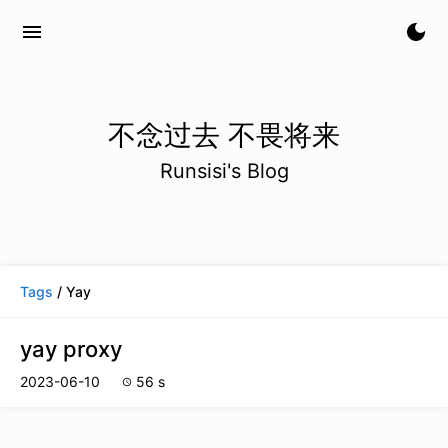
menu
dark_mode
不念过去 不畏将来
Runsisi's Blog
Tags
/ Yay
yay proxy
2023-06-10
56 s
schedule