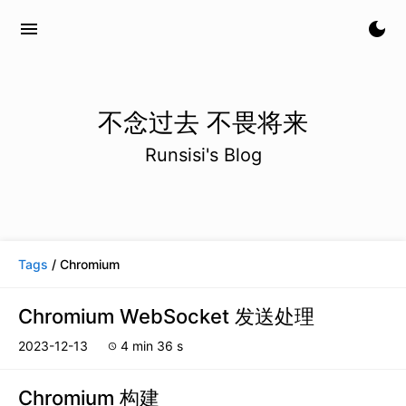
menu
dark_mode
不念过去 不畏将来
Runsisi's Blog
Tags
/ Chromium
Chromium WebSocket 发送处理
2023-12-13
4 min 36 s
schedule
Chromium 构建