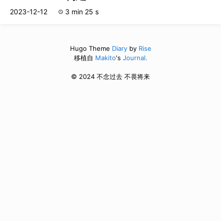
2023-12-12
3 min 25 s
schedule
Hugo Theme
Diary
by
Rise
移植自
Makito
's
Journal.
© 2024 不念过去 不畏将来