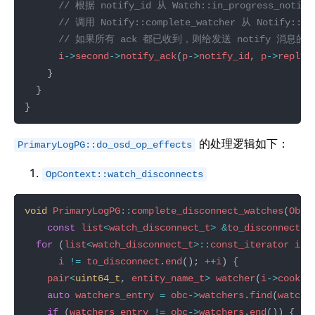
i
->
second
->
notify_ack
(
p
->
notify_id
, 
p
->
reply_
的处理逻辑如下：
PrimaryLogPG::do_osd_op_effects
OpContext::watch_disconnects
void
PrimaryLogPG
::
complete_disconnect_watches
(
Obje
const
list
<
watch_disconnect_t
>
&
to_disconnect
for
 (
list
<
watch_disconnect_t
>::
const_iterator
i
=
i
!=
to_disconnect
.
end
(); 
++
i
pair
<
uint64_t
, 
entity_name_t
>
watcher
(
i
->
cookie
auto
watchers_entry
=
obc
->
watchers
.
find
(
watche
if
 (
watchers_entry
!=
obc
->
watchers
.
end