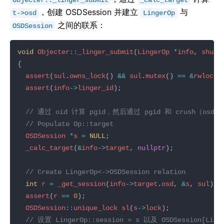
Objecter::_linger_submit
_calc_target
，创建 OSDSession 并建立
与
t->osd
LingerOp
之间的联系：
OSDSession
void
Objecter
::
_linger_submit
(
LingerOp
*
info
, 
shuni
assert
(
sul
.
owns_lock
() 
&&
sul
.
mutex
() 
==
&
rwlock
assert
(
info
->
linger_id
OSDSession
*
s
=
NULL
_calc_target
(
&
info
->
target
, 
nullptr
int
r
=
_get_session
(
info
->
target
.
osd
, 
&
s
, 
sul
assert
(
r
==
0
OSDSession
::
unique_lock
sl
(
s
->
lock