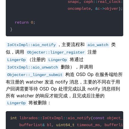
snapc
, 
ceph
::
real_clock
::
n
oncomplete
, 
&
c
->
objver
return
0
，主要流程和
类
IoCtxImpl::aio_notify
aio_watch
似，调用
注册
Objecter::linger_register
（注册的
将通过
LingerOp
LingerOp
删除），并调用
IoCtxImpl::aio_unwatch
构造 OSD Op 在服务端给所
Objecter::_linger_submit
有注册的 watcher 发送 notify 消息，主要的不同在于用
户回调需要等待 OSD Op 处理完成以及 notify 消息得到
所有 watcher 的响应才能完成，且完成后注册的
将被删除：
LingerOp
int
librados
::
IoCtxImpl
::
aio_notify
(
const
object_t
&
bufferlist
&
bl
, 
uint64_t
timeout_ms
, 
bufferlist