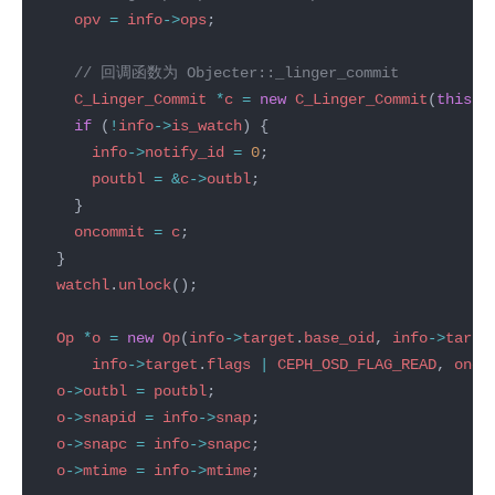
opv
=
info
->
ops
C_Linger_Commit
*
c
=
new
C_Linger_Commit
(
this
, 
if
 (
!
info
->
is_watch
info
->
notify_id
=
0
poutbl
=
&
c
->
outbl
oncommit
=
c
watchl
.
unlock
Op
*
o
=
new
Op
(
info
->
target
.
base_oid
, 
info
->
targe
info
->
target
.
flags
|
CEPH_OSD_FLAG_READ
, 
onco
o
->
outbl
=
poutbl
o
->
snapid
=
info
->
snap
o
->
snapc
=
info
->
snapc
o
->
mtime
=
info
->
mtime