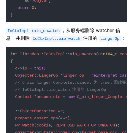
&
c
->
objver
return
0
，从服务端删除 watcher 信
IoCtxImpl::aio_unwatch
息，并删除
注册的
：
IoCtxImpl::aio_watch
LingerOp
int
librados
::
IoCtxImpl
::
aio_unwatch
(
uint64_t
cooki
c
->
io
=
this
Objecter
::
LingerOp
*
linger_op
=
reinterpret_cast
<
Context
*
oncomplete
=
new
C_aio_linger_Complete
(
c
::
ObjectOperation
wr
prepare_assert_ops
(
&
wr
wr
.
watch
(
cookie
, 
CEPH_OSD_WATCH_OP_UNWATCH
objecter
->
mutate
(
linger_op
->
target
.
base_oid
, 
oloc