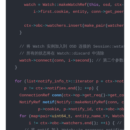
watch
=
Watch
::
makeWatchRef
(
this
, 
osd
, 
ctx
->
o
i
->
first
.
cookie
, 
entity
, 
conn
->
get_peer_a
ctx
->
obc
->
watchers
.
insert
(
make_pair
(
watcher
, 
watch
->
connect
(
conn
, 
i
->
second
); 
for
 (
list
<
notify_info_t
>::
iterator
p
=
ctx
->
notif
p
!=
ctx
->
notifies
.
end
(); 
++
p
ConnectionRef
conn
(
ctx
->
op
->
get_req
()
->
get_conn
NotifyRef
notif
(
Notify
::
makeNotifyRef
(
conn
, 
ctx
p
->
cookie
, 
p
->
notify_id
, 
ctx
->
obc
->
obs
.
for
 (
map
<
pair
<
uint64_t
, 
entity_name_t
>
, 
WatchRe
i
!=
ctx
->
obc
->
watchers
.
end
(); 
++
i
) { 