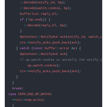
::
decode
(
notify_id
, 
bp
::
decode
(
watch_cookie
, 
bp
bufferlist
reply_bl
if
 (
!
bp
.
end
::
decode
(
reply_bl
, 
bp
OpContext
::
NotifyAck
ack
(
notify_id
, 
watch_coo
ctx
->
notify_acks
.
push_back
(
ack
    } 
catch
 (
const
buffer
::
error
&
e
OpContext
::
NotifyAck
ack
op
.
watch
.
cookie
ctx
->
notify_acks
.
push_back
(
ack
break
case
CEPH_OSD_OP_WATCH
++
ctx
->
num_write