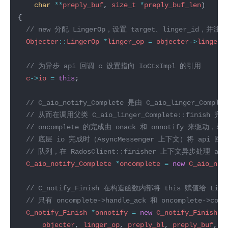
char
**
preply_buf
, 
size_t
*
preply_buf_len
Objecter
::
LingerOp
*
linger_op
=
objecter
->
linger_
c
->
io
=
this
C_aio_notify_Complete
*
oncomplete
=
new
C_aio_not
C_notify_Finish
*
onnotify
=
new
C_notify_Finish
(
c
objecter
, 
linger_op
, 
preply_bl
, 
preply_buf
, 
p