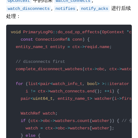
中的结果
,
OpContext
watch_connects
,
,
进行后续
watch_disconnects
notifies
notify_acks
处理：
void
PrimaryLogPG
::
do_osd_op_effects
(
OpContext
*
ctx
const
ConnectionRef
&
conn
entity_name_t
entity
=
ctx
->
reqid
.
name
complete_disconnect_watches
(
ctx
->
obc
, 
ctx
->
watch_
for
 (
list
<
pair
<
watch_info_t
, 
bool
>
>::
iterator
i
i
!=
ctx
->
watch_connects
.
end
(); 
++
i
pair
<
uint64_t
, 
entity_name_t
>
watcher
(
i
->
first
.
WatchRef
watch
if
 (
ctx
->
obc
->
watchers
.
count
(
watcher
)) { 
watch
=
ctx
->
obc
->
watchers
[
watcher
    } 
else