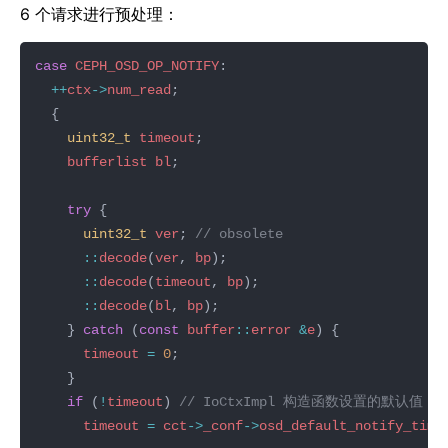
6 个请求进行预处理：
case
CEPH_OSD_OP_NOTIFY
++
ctx
->
num_read
uint32_t
timeout
bufferlist
bl
try
uint32_t
ver
; 
::
decode
(
ver
, 
bp
::
decode
(
timeout
, 
bp
::
decode
(
bl
, 
bp
    } 
catch
 (
const
buffer
::
error
&
e
timeout
=
0
if
 (
!
timeout
) 
timeout
=
cct
->
_conf
->
osd_default_notify_time