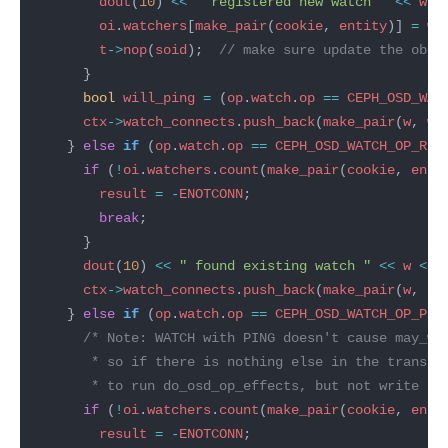
dout
(
10
) 
<<
" registered new watch "
<<
w
<
oi
.
watchers
[
make_pair
(
cookie
, 
entity
)] 
=
w
t
->
nop
(
soid
);  
bool
will_ping
=
 (
op
.
watch
.
op
==
CEPH_OSD_WAT
ctx
->
watch_connects
.
push_back
(
make_pair
(
w
, 
wi
    } 
else
if
 (
op
.
watch
.
op
==
CEPH_OSD_WATCH_OP_REC
if
 (
!
oi
.
watchers
.
count
(
make_pair
(
cookie
, 
enti
result
=
-
ENOTCONN
break
dout
(
10
) 
<<
" found existing watch "
<<
w
<<
ctx
->
watch_connects
.
push_back
(
make_pair
(
w
, 
tr
    } 
else
if
 (
op
.
watch
.
op
==
CEPH_OSD_WATCH_OP_PIN
       * to run do_osd_op_effects, but not write ou
if
 (
!
oi
.
watchers
.
count
(
make_pair
(
cookie
, 
enti
result
=
-
ENOTCONN