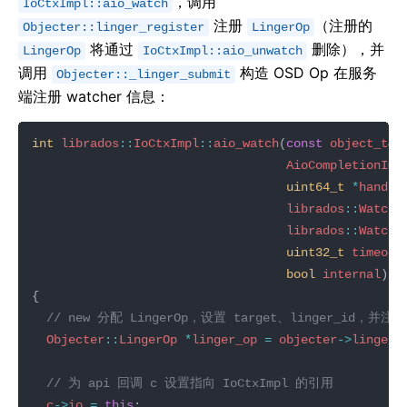
，调用
IoCtxImpl::aio_watch
注册
（注册的
Objecter::linger_register
LingerOp
将通过
删除），并
LingerOp
IoCtxImpl::aio_unwatch
调用
构造 OSD Op 在服务
Objecter::_linger_submit
端注册 watcher 信息：
int
librados
::
IoCtxImpl
::
aio_watch
(
const
object_t
&
AioCompletionImp
uint64_t
*
handle
librados
::
WatchC
librados
::
WatchC
uint32_t
timeout
bool
internal
Objecter
::
LingerOp
*
linger_op
=
objecter
->
linger_
c
->
io
=
this