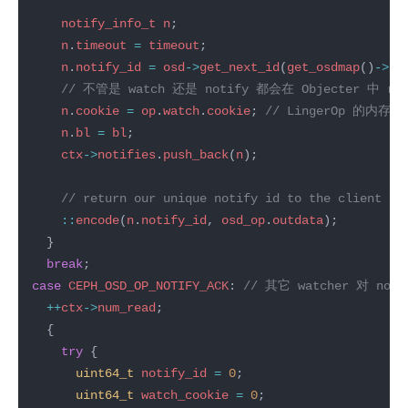
notify_info_t
n
n
.
timeout
=
timeout
n
.
notify_id
=
osd
->
get_next_id
(
get_osdmap
()
->
ge
n
.
cookie
=
op
.
watch
.
cookie
; 
n
.
bl
=
bl
ctx
->
notifies
.
push_back
(
n
::
encode
(
n
.
notify_id
, 
osd_op
.
outdata
break
case
CEPH_OSD_OP_NOTIFY_ACK
: 
++
ctx
->
num_read
try
uint64_t
notify_id
=
0
uint64_t
watch_cookie
=
0