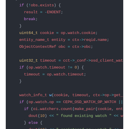
if
 (
!
obs
.
exists
result
=
-
ENOENT
break
uint64_t
cookie
=
op
.
watch
.
cookie
entity_name_t
entity
=
ctx
->
reqid
.
name
ObjectContextRef
obc
=
ctx
->
obc
uint32_t
timeout
=
cct
->
_conf
->
osd_client_watch
if
 (
op
.
watch
.
timeout
!=
0
timeout
=
op
.
watch
.
timeout
watch_info_t
w
(
cookie
, 
timeout
, 
ctx
->
op
->
get_re
if
 (
op
.
watch
.
op
==
CEPH_OSD_WATCH_OP_WATCH
||
o
if
 (
oi
.
watchers
.
count
(
make_pair
(
cookie
, 
entit
dout
(
10
) 
<<
" found existing watch "
<<
w
<
      } 
else