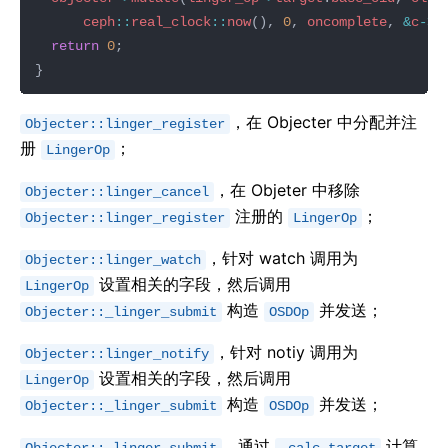
ceph
::
real_clock
::
now
(), 
0
, 
oncomplete
, 
&
c
->
o
return
0
，在 Objecter 中分配并注
Objecter::linger_register
册
；
LingerOp
，在 Objeter 中移除
Objecter::linger_cancel
注册的
；
Objecter::linger_register
LingerOp
，针对 watch 调用为
Objecter::linger_watch
设置相关的字段，然后调用
LingerOp
构造
并发送；
Objecter::_linger_submit
OSDOp
，针对 notiy 调用为
Objecter::linger_notify
设置相关的字段，然后调用
LingerOp
构造
并发送；
Objecter::_linger_submit
OSDOp
，通过
计算