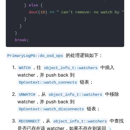
      } 
else
dout
(
10
) 
<<
" can't remove: no watch by "
<
break
的处理逻辑如下：
PrimaryLogPG::do_osd_ops
，往
中插入
WATCH
object_info_t::watchers
watcher，并 push back 到
链表；
OpContext::watch_connects
，从
中移除
UNWATCH
object_info_t::watchers
watcher，并 push back 到
链表；
OpContext::watch_disconnects
，从
中查找
RECONNECT
object_info_t::watchers
是否已存在该 watcher，如果不存在则返回
-