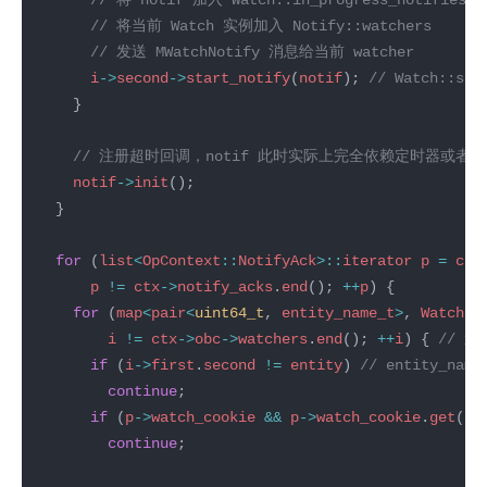
i
->
second
->
start_notify
(
notif
); 
notif
->
init
for
 (
list
<
OpContext
::
NotifyAck
>::
iterator
p
=
ctx
p
!=
ctx
->
notify_acks
.
end
(); 
++
p
for
 (
map
<
pair
<
uint64_t
, 
entity_name_t
>
, 
WatchRe
i
!=
ctx
->
obc
->
watchers
.
end
(); 
++
i
) { 
if
 (
i
->
first
.
second
!=
entity
) 
continue
if
 (
p
->
watch_cookie
&&
p
->
watch_cookie
.
get
() 
continue