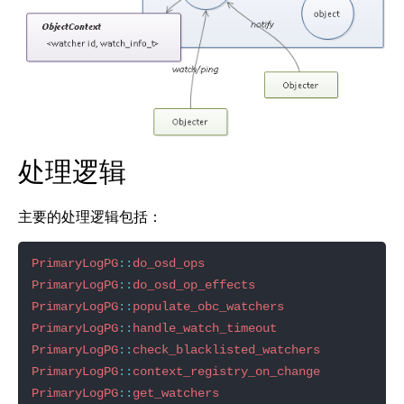
处理逻辑
主要的处理逻辑包括：
PrimaryLogPG
::
do_osd_ops
PrimaryLogPG
::
do_osd_op_effects
PrimaryLogPG
::
populate_obc_watchers
PrimaryLogPG
::
handle_watch_timeout
PrimaryLogPG
::
check_blacklisted_watchers
PrimaryLogPG
::
context_registry_on_change
PrimaryLogPG
::
get_watchers