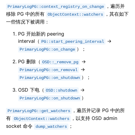
，遍历并
PrimaryLogPG::context_registry_on_change
移除 PG 中的所有
，其在如下
ObjectContext::watchers
一些情况下被调用：
PG 开始新的 peering
interval（
->
PG::start_peering_interval
）；
PrimaryLogPG::on_change
PG 删除（
->
OSD::_remove_pg
->
PrimaryLogPG::on_removal
）；
PrimaryLogPG::on_shutdown
OSD 下电（
->
OSD::shutdown
）
PrimaryLogPG::on_shutdown
，遍历并记录 PG 中的所
PrimaryLogPG::get_watchers
有
，以支持 OSD admin
ObjectContext::watchers
socket 命令
；
dump_watchers