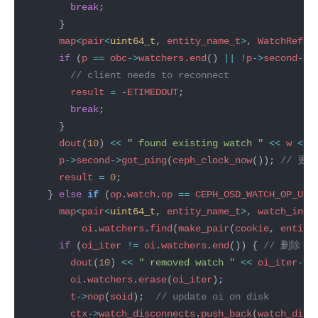
break
map
<
pair
<
uint64_t
, 
entity_name_t
>
, 
WatchRef
>:
if
 (
p
==
obc
->
watchers
.
end
() 
||
!
p
->
second
->
i
result
=
-
ETIMEDOUT
break
dout
(
10
) 
<<
" found existing watch "
<<
w
<<
p
->
second
->
got_ping
(
ceph_clock_now
()); 
result
=
0
    } 
else
if
 (
op
.
watch
.
op
==
CEPH_OSD_WATCH_OP_UNW
map
<
pair
<
uint64_t
, 
entity_name_t
>
, 
watch_info
oi
.
watchers
.
find
(
make_pair
(
cookie
, 
entity
if
 (
oi_iter
!=
oi
.
watchers
.
end
()) { 
dout
(
10
) 
<<
" removed watch "
<<
oi_iter
->
s
oi
.
watchers
.
erase
(
oi_iter
t
->
nop
(
soid
);  
ctx
->
watch_disconnects
.
push_back
(
watch_disc