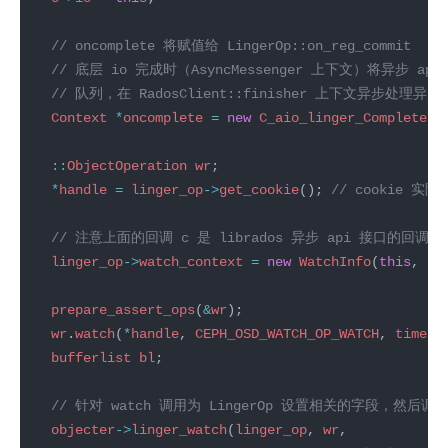
Context
*
oncomplete
=
new
C_aio_linger_Complete
(
c
::
ObjectOperation
wr
*
handle
=
linger_op
->
get_cookie
(); 
linger_op
->
watch_context
=
new
WatchInfo
(
this
, 
oi
prepare_assert_ops
(
&
wr
wr
.
watch
(
*
handle
, 
CEPH_OSD_WATCH_OP_WATCH
, 
timeou
bufferlist
bl
objecter
->
linger_watch
(
linger_op
, 
wr