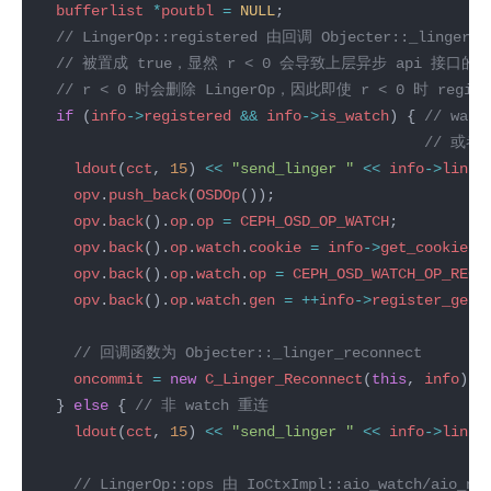
bufferlist
*
poutbl
=
NULL
if
 (
info
->
registered
&&
info
->
is_watch
) { 
ldout
(
cct
, 
15
) 
<<
"send_linger "
<<
info
->
linge
opv
.
push_back
(
OSDOp
opv
.
back
().
op
.
op
=
CEPH_OSD_OP_WATCH
opv
.
back
().
op
.
watch
.
cookie
=
info
->
get_cookie
opv
.
back
().
op
.
watch
.
op
=
CEPH_OSD_WATCH_OP_RECO
opv
.
back
().
op
.
watch
.
gen
=
++
info
->
register_gen
;
oncommit
=
new
C_Linger_Reconnect
(
this
, 
info
  } 
else
 { 
ldout
(
cct
, 
15
) 
<<
"send_linger "
<<
info
->
linge