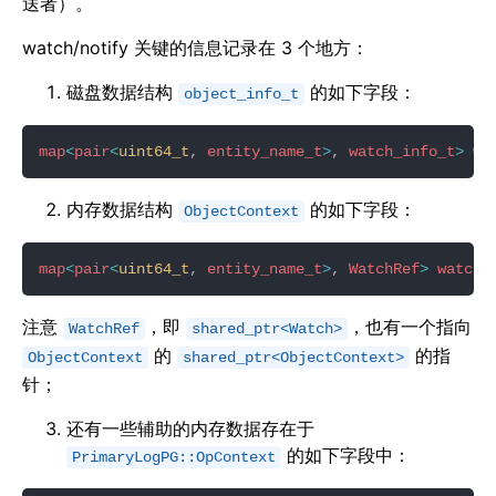
送者）。
watch/notify 关键的信息记录在 3 个地方：
磁盘数据结构
的如下字段：
object_info_t
map
<
pair
<
uint64_t
, 
entity_name_t
>
, 
watch_info_t
>
wa
内存数据结构
的如下字段：
ObjectContext
map
<
pair
<
uint64_t
, 
entity_name_t
>
, 
WatchRef
>
watche
注意
，即
，也有一个指向
WatchRef
shared_ptr<Watch>
的
的指
ObjectContext
shared_ptr<ObjectContext>
针；
还有一些辅助的内存数据存在于
的如下字段中：
PrimaryLogPG::OpContext