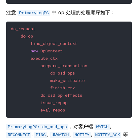
注意
中 op 处理的处理顺序如下：
PrimaryLogPG
do_request
do_op
find_object_context
new
OpContext
execute_ctx
prepare_transaction
do_osd_ops
make_writeable
finish_ctx
do_osd_op_effects
issue_repop
eval_repop
，对客户端
,
PrimaryLogPG::do_osd_ops
WATCH
,
,
,
,
等
RECONNECT
PING
UNWATCH
NOTIFY
NOTIFY_ACK