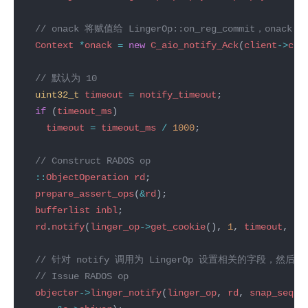
Context
*
onack
=
new
C_aio_notify_Ack
(
client
->
cct
uint32_t
timeout
=
notify_timeout
if
 (
timeout_ms
timeout
=
timeout_ms
/
1000
::
ObjectOperation
rd
prepare_assert_ops
(
&
rd
bufferlist
inbl
rd
.
notify
(
linger_op
->
get_cookie
(), 
1
, 
timeout
, 
bl
objecter
->
linger_notify
(
linger_op
, 
rd
, 
snap_seq
, 