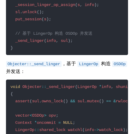
_session_linger_op_assign
(
s
, 
info
sl
.
unlock
put_session
(
s
_send_linger
(
info
, 
sul
，基于
构造
Objecter::_send_linger
LingerOp
OSDOp
并发送：
void
Objecter
::
_send_linger
(
LingerOp
*
info
, 
shuniqu
assert
(
sul
.
owns_lock
() 
&&
sul
.
mutex
() 
==
&
rwlock
vector
<
OSDOp
>
opv
Context
*
oncommit
=
NULL
LingerOp
::
shared_lock
watchl
(
info
->
watch_lock