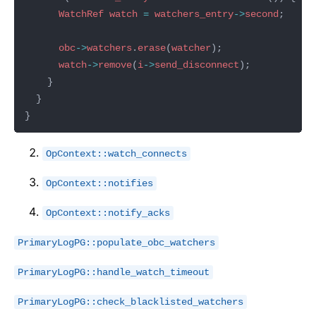
WatchRef
watch
=
watchers_entry
->
second
obc
->
watchers
.
erase
(
watcher
watch
->
remove
(
i
->
send_disconnect
OpContext::watch_connects
OpContext::notifies
OpContext::notify_acks
PrimaryLogPG::populate_obc_watchers
PrimaryLogPG::handle_watch_timeout
PrimaryLogPG::check_blacklisted_watchers