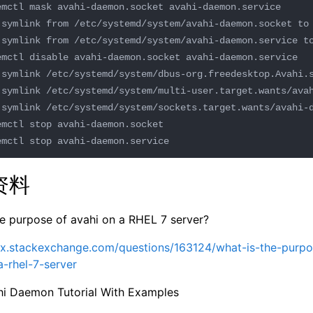
资料
he purpose of avahi on a RHEL 7 server?
nix.stackexchange.com/questions/163124/what-is-the-purpo
a-rhel-7-server
hi Daemon Tutorial With Examples