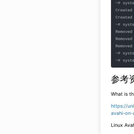
参考
What is t
https://u
avahi-on-
Linux Ava