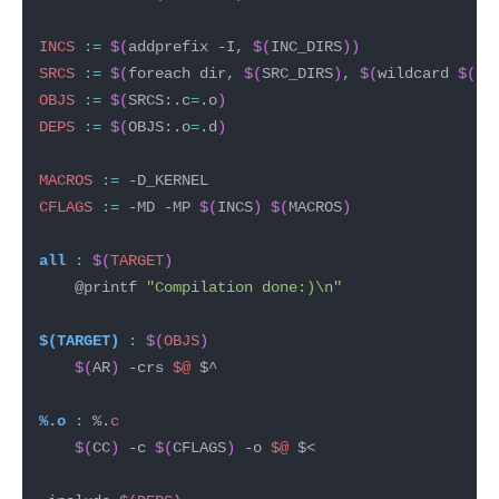
INCS
:=
$(
addprefix -I, 
$(
INC_DIRS
))
SRCS
:=
$(
foreach dir, 
$(
SRC_DIRS
)
, 
$(
wildcard 
$(
di
OBJS
:=
$(
SRCS:.c
=
.o
)
DEPS
:=
$(
OBJS:.o
=
.d
)
MACROS
:=
CFLAGS
:=
 -MD -MP 
$(
INCS
)
$(
MACROS
)
all 
:
$(
TARGET
)
	@printf 
"Compilation done:)\n"
$(TARGET) 
:
$(
OBJS
)
$(
AR
)
 -crs 
$@
%.o 
:
 %.
c
$(
CC
)
 -c 
$(
CFLAGS
)
 -o 
$@